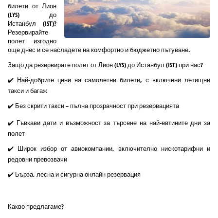
билети от Лион
(LYS) до
Истанбул (IST)?
Резервирайте
полет изгодно
още днес и се насладете на комфортно и бюджетно пътуване.
Защо да резервирате полет от Лион (LYS) до Истанбул (IST) при нас?
✔️ Най-добрите цени на самолетни билети, с включени летищни
такси и багаж
✔️ Без скрити такси – пълна прозрачност при резервацията
✔️ Гъвкави дати и възможност за търсене на най-евтините дни за
полет
✔️ Широк избор от авиокомпании, включително нискотарифни и
редовни превозвачи
✔️ Бърза, лесна и сигурна онлайн резервация
Какво предлагаме?