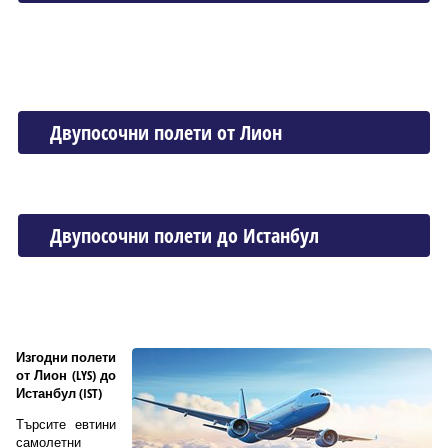
Двупосочни полети от Лион
Двупосочни полети до Истанбул
Изгодни полети
от Лион (LYS) до
Истанбул (IST)
Търсите евтини
самолетни