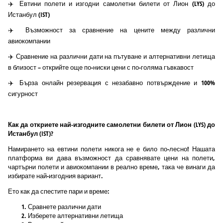
✈️ Евтини полети и изгодни самолетни билети от Лион (LYS) до
Истанбул (IST)
✈️ Възможност за сравнение на цените между различни
авиокомпании
✈️ Сравнение на различни дати на пътуване и алтернативни летища
в близост – открийте още по-ниски цени с по-голяма гъвкавост
✈️ Бърза онлайн резервация с незабавно потвърждение и 100%
сигурност
Как да откриете най-изгодните самолетни билети от Лион (LYS) до
Истанбул (IST)?
Намирането на евтини полети никога не е било по-лесно! Нашата
платформа ви дава възможност да сравнявате цени на полети,
чартърни полети и авиокомпании в реално време, така че винаги да
избирате най-изгодния вариант.
Ето как да спестите пари и време:
Сравнете различни дати
Изберете алтернативни летища