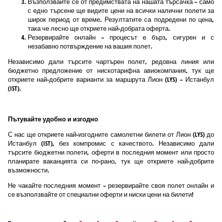
Възползвайте се от предимствата на нашата търсачка – само
с едно търсене ще видите цени на всички налични полети за
широк период от време. Резултатите са подредени по цена,
така че лесно ще откриете най-добрата оферта.
Резервирайте онлайн – процесът е бърз, сигурен и с
незабавно потвърждение на вашия полет.
Независимо дали търсите чартърен полет, редовна линия или
бюджетно предложение от нискотарифна авиокомпания, тук ще
откриете най-добрите варианти за маршрута Лион (LYS) – Истанбул
(IST).
Пътувайте удобно и изгодно
С нас ще откриете най-изгодните самолетни билети от Лион (LYS) до
Истанбул (IST), без компромис с качеството. Независимо дали
търсите бюджетни полети, оферти в последния момент или просто
планирате ваканцията си по-рано, тук ще откриете най-добрите
възможности.
Не чакайте последния момент – резервирайте своя полет онлайн и
се възползвайте от специални оферти и ниски цени на билети!