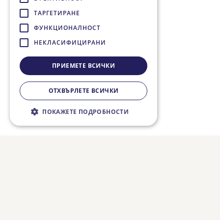
ТАРГЕТИРАНЕ
ФУНКЦИОНАЛНОСТ
НЕКЛАСИФИЦИРАНИ
ПРИЕМЕТЕ ВСИЧКИ
ОТХВЪРЛЕТЕ ВСИЧКИ
ПОКАЖЕТЕ ПОДРОБНОСТИ
Строго необходимо
Ефективност
Таргетиране
Функционалност
Некласифицирани
Строго необходимите бисквитки
позволяват основната функционалност на
уебсайта, като потребителско влизане и
управление на акаунта. Уебсайтът не може