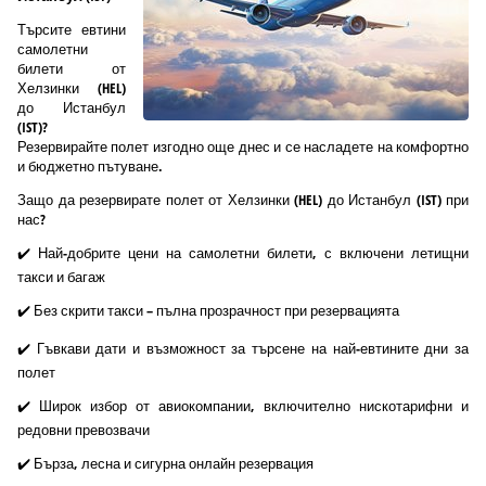
Търсите евтини
самолетни
билети от
Хелзинки (HEL)
до Истанбул
(IST)?
Резервирайте полет изгодно още днес и се насладете на комфортно
и бюджетно пътуване.
Защо да резервирате полет от Хелзинки (HEL) до Истанбул (IST) при
нас?
✔️ Най-добрите цени на самолетни билети, с включени летищни
такси и багаж
✔️ Без скрити такси – пълна прозрачност при резервацията
✔️ Гъвкави дати и възможност за търсене на най-евтините дни за
полет
✔️ Широк избор от авиокомпании, включително нискотарифни и
редовни превозвачи
✔️ Бърза, лесна и сигурна онлайн резервация