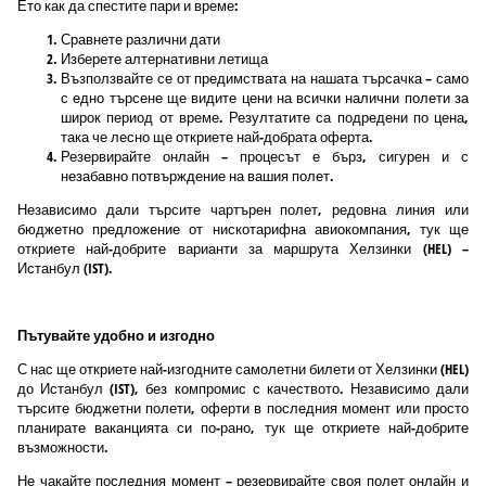
Ето как да спестите пари и време:
Сравнете различни дати
Изберете алтернативни летища
Възползвайте се от предимствата на нашата търсачка – само
с едно търсене ще видите цени на всички налични полети за
широк период от време. Резултатите са подредени по цена,
така че лесно ще откриете най-добрата оферта.
Резервирайте онлайн – процесът е бърз, сигурен и с
незабавно потвърждение на вашия полет.
Независимо дали търсите чартърен полет, редовна линия или
бюджетно предложение от нискотарифна авиокомпания, тук ще
откриете най-добрите варианти за маршрута Хелзинки (HEL) –
Истанбул (IST).
Пътувайте удобно и изгодно
С нас ще откриете най-изгодните самолетни билети от Хелзинки (HEL)
до Истанбул (IST), без компромис с качеството. Независимо дали
търсите бюджетни полети, оферти в последния момент или просто
планирате ваканцията си по-рано, тук ще откриете най-добрите
възможности.
Не чакайте последния момент – резервирайте своя полет онлайн и