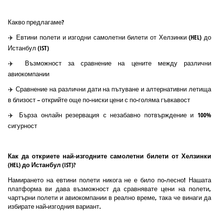
Какво предлагаме?
✈️ Евтини полети и изгодни самолетни билети от Хелзинки (HEL) до
Истанбул (IST)
✈️ Възможност за сравнение на цените между различни
авиокомпании
✈️ Сравнение на различни дати на пътуване и алтернативни летища
в близост – открийте още по-ниски цени с по-голяма гъвкавост
✈️ Бърза онлайн резервация с незабавно потвърждение и 100%
сигурност
Как да откриете най-изгодните самолетни билети от Хелзинки
(HEL) до Истанбул (IST)?
Намирането на евтини полети никога не е било по-лесно! Нашата
платформа ви дава възможност да сравнявате цени на полети,
чартърни полети и авиокомпании в реално време, така че винаги да
избирате най-изгодния вариант.