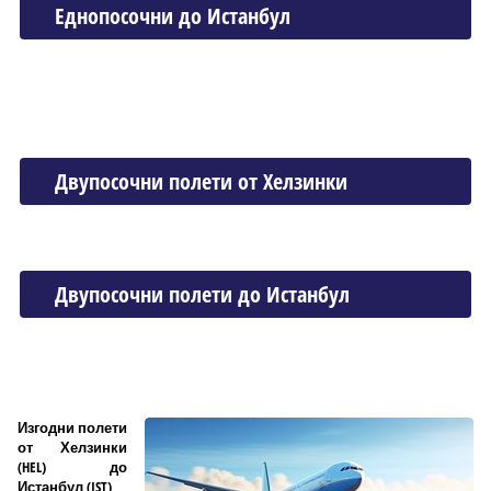
Еднопосочни до Истанбул
Двупосочни полети от Хелзинки
Двупосочни полети до Истанбул
Изгодни полети
от Хелзинки
(HEL) до
Истанбул (IST)