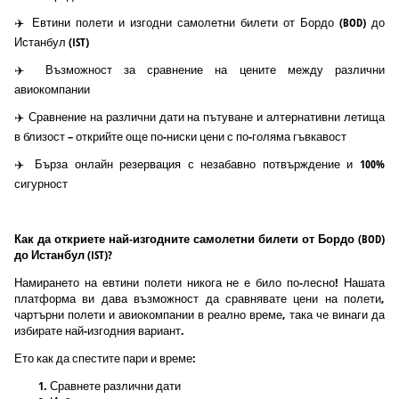
✈️ Евтини полети и изгодни самолетни билети от Бордо (BOD) до
Истанбул (IST)
✈️ Възможност за сравнение на цените между различни
авиокомпании
✈️ Сравнение на различни дати на пътуване и алтернативни летища
в близост – открийте още по-ниски цени с по-голяма гъвкавост
✈️ Бърза онлайн резервация с незабавно потвърждение и 100%
сигурност
Как да откриете най-изгодните самолетни билети от Бордо (BOD)
до Истанбул (IST)?
Намирането на евтини полети никога не е било по-лесно! Нашата
платформа ви дава възможност да сравнявате цени на полети,
чартърни полети и авиокомпании в реално време, така че винаги да
избирате най-изгодния вариант.
Ето как да спестите пари и време:
Сравнете различни дати