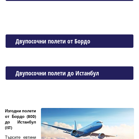
Двупосочни полети от Бордо
Двупосочни полети до Истанбул
Изгодни полети
от Бордо (BOD)
до Истанбул
(IST)
Търсите евтини