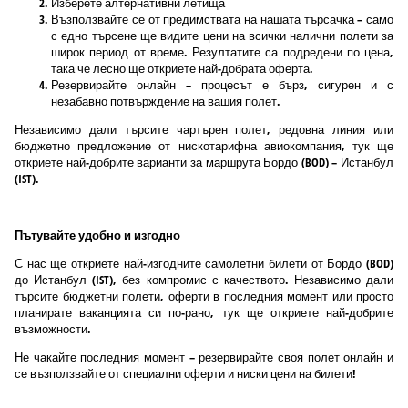
Изберете алтернативни летища
Възползвайте се от предимствата на нашата търсачка – само
с едно търсене ще видите цени на всички налични полети за
широк период от време. Резултатите са подредени по цена,
така че лесно ще откриете най-добрата оферта.
Резервирайте онлайн – процесът е бърз, сигурен и с
незабавно потвърждение на вашия полет.
Независимо дали търсите чартърен полет, редовна линия или
бюджетно предложение от нискотарифна авиокомпания, тук ще
откриете най-добрите варианти за маршрута Бордо (BOD) – Истанбул
(IST).
Пътувайте удобно и изгодно
С нас ще откриете най-изгодните самолетни билети от Бордо (BOD)
до Истанбул (IST), без компромис с качеството. Независимо дали
търсите бюджетни полети, оферти в последния момент или просто
планирате ваканцията си по-рано, тук ще откриете най-добрите
възможности.
Не чакайте последния момент – резервирайте своя полет онлайн и
се възползвайте от специални оферти и ниски цени на билети!