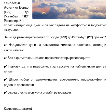
самолетни
билети от Бордо
(BOD) до
Истанбул (IST)?
Резервирайте
полет изгодно още днес и се насладете на комфортно и бюджетно
пътуване.
Защо да резервирате полет от Бордо (BOD) до Истанбул (IST) при нас?
✔️ Най-добрите цени на самолетни билети, с включени летищни
такси и багаж
✔️ Без скрити такси – пълна прозрачност при резервацията
✔️ Гъвкави дати и възможност за търсене на най-евтините дни за
полет
✔️ Широк избор от авиокомпании, включително нискотарифни и
редовни превозвачи
✔️ Бърза, лесна и сигурна онлайн резервация
Какво предлагаме?