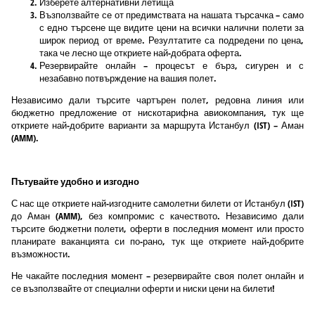
Изберете алтернативни летища
Възползвайте се от предимствата на нашата търсачка – само
с едно търсене ще видите цени на всички налични полети за
широк период от време. Резултатите са подредени по цена,
така че лесно ще откриете най-добрата оферта.
Резервирайте онлайн – процесът е бърз, сигурен и с
незабавно потвърждение на вашия полет.
Независимо дали търсите чартърен полет, редовна линия или
бюджетно предложение от нискотарифна авиокомпания, тук ще
откриете най-добрите варианти за маршрута Истанбул (IST) – Аман
(AMM).
Пътувайте удобно и изгодно
С нас ще откриете най-изгодните самолетни билети от Истанбул (IST)
до Аман (AMM), без компромис с качеството. Независимо дали
търсите бюджетни полети, оферти в последния момент или просто
планирате ваканцията си по-рано, тук ще откриете най-добрите
възможности.
Не чакайте последния момент – резервирайте своя полет онлайн и
се възползвайте от специални оферти и ниски цени на билети!