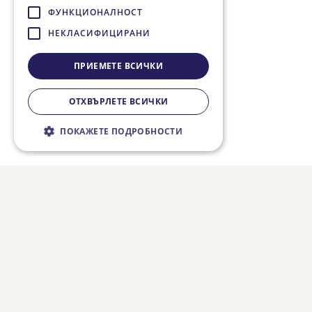
ФУНКЦИОНАЛНОСТ
НЕКЛАСИФИЦИРАНИ
ПРИЕМЕТЕ ВСИЧКИ
ОТХВЪРЛЕТЕ ВСИЧКИ
ПОКАЖЕТЕ ПОДРОБНОСТИ
Строго необходимо
Ефективност
Таргетиране
Функционалност
Некласифицирани
Строго необходимите бисквитки
позволяват основната функционалност на
уебсайта, като потребителско влизане и
управление на акаунта. Уебсайтът не може
да се използва правилно без строго
необходими бисквитки.