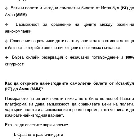
✈️ Евтини полети и изгодни самолетни билети от Истанбул (IST) до
Аман (AMM)
✈️ Възможност за сравнение на цените между различни
авиокомпании
✈️ Сравнение на различни дати на пътуване и алтернативни летища
в близост – открийте още по-ниски цени с по-голяма гъвкавост
✈️ Бърза онлайн резервация с незабавно потвърждение и 100%
сигурност
Как да откриете най-изгодните самолетни билети от Истанбул
(IST) до Аман (AMM)?
Намирането на евтини полети никога не е било по-лесно! Нашата
платформа ви дава възможност да сравнявате цени на полети,
чартърни полети и авиокомпании в реално време, така че винаги да
избирате най-изгодния вариант.
Ето как да спестите пари и време:
Сравнете различни дати