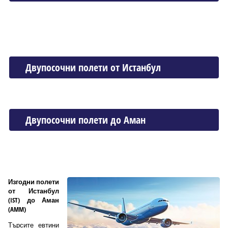
Двупосочни полети от Истанбул
Двупосочни полети до Аман
Изгодни полети
от Истанбул
(IST) до Аман
(AMM)
Търсите евтини