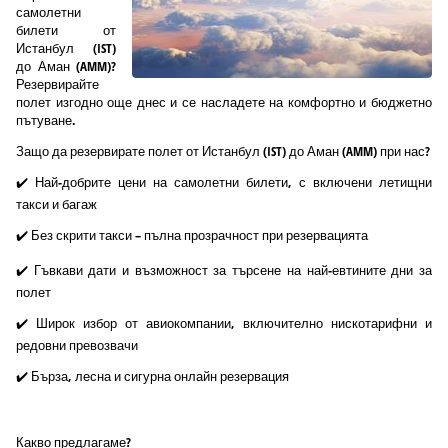
самолетни
билети от
Истанбул (IST)
до Аман (AMM)?
Резервирайте
полет изгодно още днес и се насладете на комфортно и бюджетно
пътуване.
Защо да резервирате полет от Истанбул (IST) до Аман (AMM) при нас?
✔️ Най-добрите цени на самолетни билети, с включени летищни
такси и багаж
✔️ Без скрити такси – пълна прозрачност при резервацията
✔️ Гъвкави дати и възможност за търсене на най-евтините дни за
полет
✔️ Широк избор от авиокомпании, включително нискотарифни и
редовни превозвачи
✔️ Бърза, лесна и сигурна онлайн резервация
Какво предлагаме?