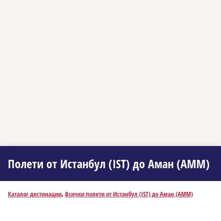
Полети от Истанбул (IST) до Аман (AMM)
Каталог дестинации
,
Всички полети от Истанбул (IST) до Аман (AMM)