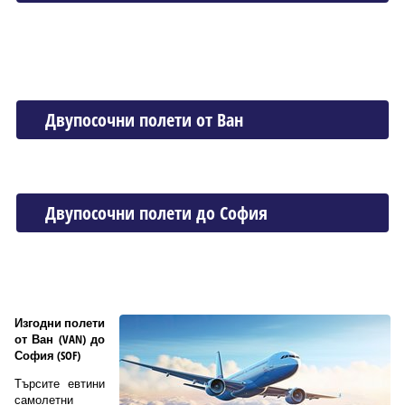
Двупосочни полети от Ван
Двупосочни полети до София
Изгодни полети
от Ван (VAN) до
София (SOF)
Търсите евтини
самолетни