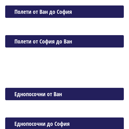
Полети от Ван до София
Полети от София до Ван
Еднопосочни от Ван
Еднопосочни до София