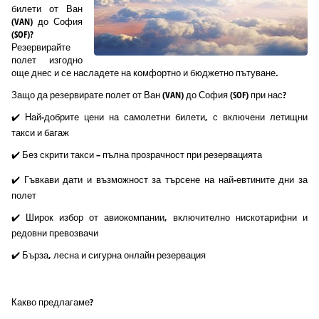
билети от Ван
(VAN) до София
(SOF)?
Резервирайте
полет изгодно
още днес и се насладете на комфортно и бюджетно пътуване.
Защо да резервирате полет от Ван (VAN) до София (SOF) при нас?
✔️ Най-добрите цени на самолетни билети, с включени летищни
такси и багаж
✔️ Без скрити такси – пълна прозрачност при резервацията
✔️ Гъвкави дати и възможност за търсене на най-евтините дни за
полет
✔️ Широк избор от авиокомпании, включително нискотарифни и
редовни превозвачи
✔️ Бърза, лесна и сигурна онлайн резервация
Какво предлагаме?