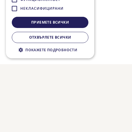
НЕКЛАСИФИЦИРАНИ
ПРИЕМЕТЕ ВСИЧКИ
ОТХВЪРЛЕТЕ ВСИЧКИ
ПОКАЖЕТЕ ПОДРОБНОСТИ
Строго необходимо
Ефективност
Таргетиране
Функционалност
Некласифицирани
Строго необходимите бисквитки
позволяват основната функционалност на
уебсайта, като потребителско влизане и
управление на акаунта. Уебсайтът не може
да се използва правилно без строго
необходими бисквитки.
Валиден