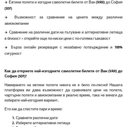
✈️ Евтини полети и изгодни самолетни билети от Ван (VAN) до София
(SOF)
✈️ Възможност за сравнение на цените между различни
авиокомпании
✈️ Сравнение на различни дати на пътуване и алтернативни летища
в близост – открийте още по-ниски цени с по-голяма гъвкавост
✈️ Бърза онлайн резервация с незабавно потвърждение и 100%
сигурност
Как да откриете най-изгодните самолетни билети от Ван (VAN) до
София (SOF)?
Намирането на евтини полети никога не е било по-лесно! Нашата
платформа ви дава възможност да сравнявате цени на полети,
чартърни полети и авиокомпании в реално време, така че винаги да
избирате най-изгодния вариант.
Ето как да спестите пари и време:
Сравнете различни дати
Изберете алтернативни летища