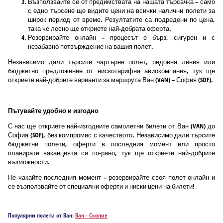
Възползвайте се от предимствата на нашата търсачка – само
с едно търсене ще видите цени на всички налични полети за
широк период от време. Резултатите са подредени по цена,
така че лесно ще откриете най-добрата оферта.
Резервирайте онлайн – процесът е бърз, сигурен и с
незабавно потвърждение на вашия полет.
Независимо дали търсите чартърен полет, редовна линия или
бюджетно предложение от нискотарифна авиокомпания, тук ще
откриете най-добрите варианти за маршрута Ван (VAN) – София (SOF).
Пътувайте удобно и изгодно
С нас ще откриете най-изгодните самолетни билети от Ван (VAN) до
София (SOF), без компромис с качеството. Независимо дали търсите
бюджетни полети, оферти в последния момент или просто
планирате ваканцията си по-рано, тук ще откриете най-добрите
възможности.
Не чакайте последния момент – резервирайте своя полет онлайн и
се възползвайте от специални оферти и ниски цени на билети!
Популярни полети от Ван:
Ван - Скопие