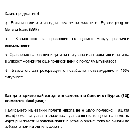
Какво предлагаме?
✈️ Евтини полети и изгодни самолетни билети от Бургас (BOJ) до
Menorca Island (MAH)
✈️ Възможност за сравнение на цените между различни
авиокомпании
✈️ Сравнение на различни дати на пътуване и алтернативни летища
в близост – открийте още по-ниски цени с по-голяма гъвкавост
✈️ Бърза онлайн резервация с незабавно потвърждение и 100%
сигурност
Как да откриете най-изгодните самолетни билети от Бургас (BOJ)
до Menorca Island (MAH)?
Намирането на евтини полети никога не е било по-лесно! Нашата
платформа ви дава възможност да сравнявате цени на полети,
чартърни полети и авиокомпании в реално време, така че винаги да
избирате най-изгодния вариант.