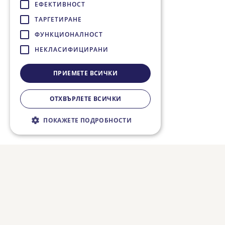
ЕФЕКТИВНОСТ
ТАРГЕТИРАНЕ
ФУНКЦИОНАЛНОСТ
НЕКЛАСИФИЦИРАНИ
ПРИЕМЕТЕ ВСИЧКИ
ОТХВЪРЛЕТЕ ВСИЧКИ
ПОКАЖЕТЕ ПОДРОБНОСТИ
Строго необходимо
Ефективност
Таргетиране
Функционалност
Некласифицирани
Строго необходимите бисквитки
позволяват основната функционалност на
уебсайта, като потребителско влизане и