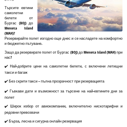
Търсите евтини
самолетни
билети от
Бургас (BOJ) до
Menorca Island
(MAH)?
Резервирайте полет изгодно още днес и се насладете на комфортно
и бюджетно пътуване.
Защо да резервирате полет от Бургас (BOJ) до Menorca Island (MAH) при
нас?
✔️ Най-добрите цени на самолетни билети, с включени летищни
такси и багаж
✔️ Без скрити такси – пълна прозрачност при резервацията
✔️ Гъвкави дати и възможност за търсене на най-евтините дни за
полет
✔️ Широк избор от авиокомпании, включително нискотарифни и
редовни превозвачи
✔️ Бърза, лесна и сигурна онлайн резервация