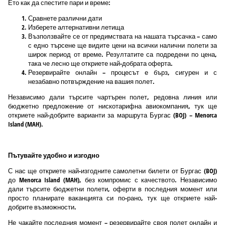
Ето как да спестите пари и време:
Сравнете различни дати
Изберете алтернативни летища
Възползвайте се от предимствата на нашата търсачка – само
с едно търсене ще видите цени на всички налични полети за
широк период от време. Резултатите са подредени по цена,
така че лесно ще откриете най-добрата оферта.
Резервирайте онлайн – процесът е бърз, сигурен и с
незабавно потвърждение на вашия полет.
Независимо дали търсите чартърен полет, редовна линия или
бюджетно предложение от нискотарифна авиокомпания, тук ще
откриете най-добрите варианти за маршрута Бургас (BOJ) – Menorca
Island (MAH).
Пътувайте удобно и изгодно
С нас ще откриете най-изгодните самолетни билети от Бургас (BOJ)
до Menorca Island (MAH), без компромис с качеството. Независимо
дали търсите бюджетни полети, оферти в последния момент или
просто планирате ваканцията си по-рано, тук ще откриете най-
добрите възможности.
Не чакайте последния момент – резервирайте своя полет онлайн и