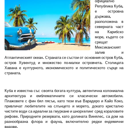
официално
Република Куба,
е островна
държава,
разположена в
северната част
на Карибско
море, където се
срещат
Мексиканският
залив и
Атлантическият океан. Страната се състои от основния остров Куба,
остров Хувентуд и множество по-малки островчета. Столицата
Хавана е културното, икономическото и политическото сърце на
страната.
Куба е известна със своята богата култура, автентична колониална
архитектура и емблематичните си класически автомобили.
Плажовете с фин бял пясък, като тези във Варадеро и Кайо Коко,
привличат любителите на слънцето и морето, докато кристално
чистите води са идеални за гмуркане и шнорхелинг сред кораловите
рифове. Природните резервати, като долината Винялес, са дом на
разнообразна флора и фауна, включително редки ендемични
видове.