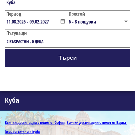
Период
Престой
Пътуващи
2
ВЪЗРАСТНИ
,
0
ДЕЦА
Търси
Куба
Всички дестинации с полет от София
,
Всички дестинации с полет от Варна
Всички хотели в Куба