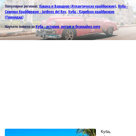
Популярни региони:
Хавана и Варадеро (Атлантическо крайбрежие)
,
Куба -
Северно Крайбрежие - Jardines del Rey
,
Куба - Карибско крайбрежие
(Тринидад)
Научете повече за
Куба - история, ритъм и безкрайно лято
Куба,