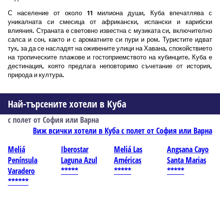
С население от около 11 милиона души, Куба впечатлява с
уникалната си смесица от африкански, испански и карибски
влияния. Страната е световно известна с музиката си, включително
салса и сон, както и с ароматните си пури и ром. Туристите идват
тук, за да се насладят на оживените улици на Хавана, спокойствието
на тропическите плажове и гостоприемството на кубинците. Куба е
дестинация, която предлага неповторимо съчетание от история,
природа и култура.
Най-търсените хотели в Куба
с полет от София или Варна
Виж всички хотели в Куба с полет от София или Варна
Meliá
Iberostar
Meliá Las
Angsana Cayo
Península
Laguna Azul
Américas
Santa Marias
Varadero
*****
*****
*****
******