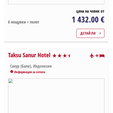
цена на човек от
1 432.00 €
6 нощувки + полет
ДЕТАЙЛИ
chevron_right
Taksu Sanur Hotel
star_rate
star_rate
star_rate
star_rate
star_rate
star_rate
star_rate
Санур (Бали), Индонезия
Информация за хотела
info