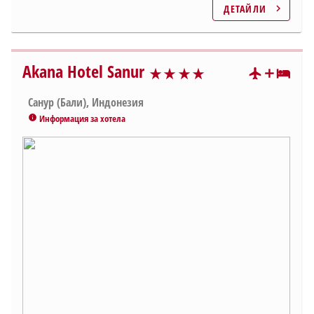
ДЕТАЙЛИ
chevron_right
Akana Hotel Sanur
star_rate
star_rate
star_rate
star_rate
star_rate
star_rate
star_rate
Санур (Бали), Индонезия
Информация за хотела
info