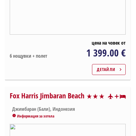
цена на човек от
1 399.00 €
6 нощувки + полет
ДЕТАЙЛИ
chevron_right
Fox Harris Jimbaran Beach
star_rate
star_rate
star_rate
star_rate
star_rate
star_rate
star_rate
Джимбаран (Бали), Индонезия
Информация за хотела
info