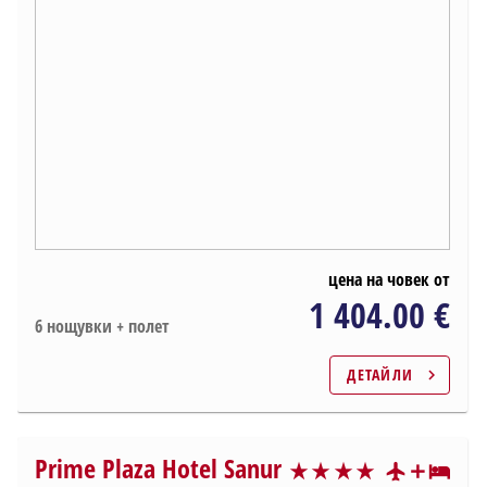
цена на човек от
1 404.00 €
6 нощувки + полет
ДЕТАЙЛИ
chevron_right
Prime Plaza Hotel Sanur
star_rate
star_rate
star_rate
star_rate
star_rate
star_rate
star_rate