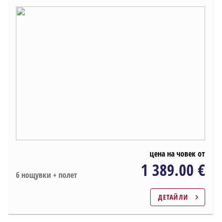
Пътуващи
2
ВЪЗРАСТНИ
,
0
ДЕЦА
директен полет
Макс 1 прекачване
с включен трансфер
Категория хотел (минимум)
цена на човек от
1 389.00 €
6 нощувки + полет
Класа на полета
ДЕТАЙЛИ
chevron_right