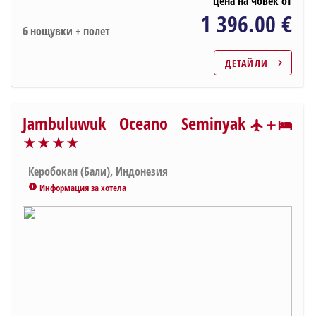
цена на човек от
1 396.00 €
6 нощувки + полет
ДЕТАЙЛИ
chevron_right
Jambuluwuk Oceano Seminyak
star_rate
star_rate
star_rate
star_rate
star_rate
star_rate
star_rate
Керобокан (Бали), Индонезия
Информация за хотела
info