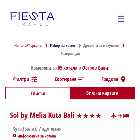
☰
Начало/Търсене
Избор на хотел
Детайли за пътуване
Резервация
От летище
Намерени са
65 хотела
в
Остров Бали
:
София, Варна
Филтри
tune
Сортиране
sort
Градове
location_on
Дестинация/Хотел
Виж на картата
Списък
Sol by Melia Kuta Bali
Период
star_rate
star_rate
star_rate
star_rate
star_rate
star_rate
star_rate
Кута (Бали), Индонезия
Информация за хотела
info
Престой